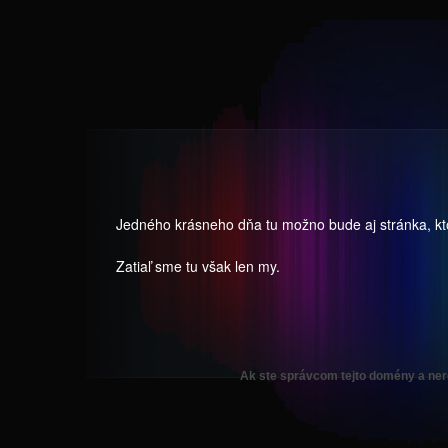
Jedného krásneho dňa tu možno bude aj stránka, ktor
Zatiaľ sme tu však len my.
Ak ste správcom tejto domény a nero